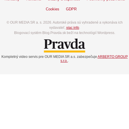
Cookies
GDPR
© OUR MEDIA SR a. s. 2026. Autorské práva sú vyhradené a vykonáva ich
vydavateľ,
viac info
.
Blogovací systém Blog.Pravda.sk beží na technológií Wordpress.
Kompletný video servis pre OUR MEDIA SR a.s. zabezpečuje
ARBERTO GROUP
s.r.o.
.