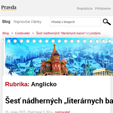
Registrácia
Prihlásenie
Blog
Najnovšie články
Najčítanejšie články
Blog
>
Cestovatel
>
Šesť nádherných "literárnych barov" v Londýne
Najkomentovanejšie články
Zoznam blogov
Komerčné blogy
Rubrika:
Anglicko
Šesť nádherných „literárnych b
15. mája 2015, Prečítané 5 761x,
cestovatel