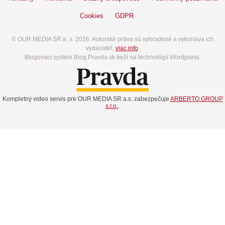
Cookies
GDPR
© OUR MEDIA SR a. s. 2026. Autorské práva sú vyhradené a vykonáva ich
vydavateľ,
viac info
.
Blogovací systém Blog.Pravda.sk beží na technológií Wordpress.
Kompletný video servis pre OUR MEDIA SR a.s. zabezpečuje
ARBERTO GROUP
s.r.o.
.