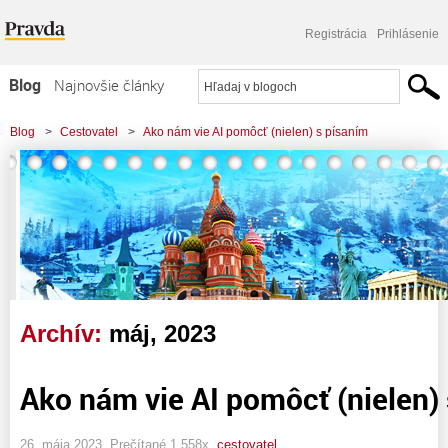
Registrácia
Prihlásenie
Blog
Najnovšie články
Najčítanejšie články
Blog
>
Cestovatel
>
Ako nám vie AI pomôcť (nielen) s písaním
Najkomentovanejšie články
Zoznam blogov
Komerčné blogy
Archív:
máj, 2023
Ako nám vie AI pomôcť (nielen)
26. mája 2023, Prečítané 1 558x,
cestovatel