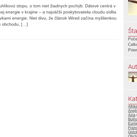
 uhlíkovú stopu, o tom niet žiadnych pochýb. Dátové centrá v
j energie v krajine – a najväčší poskytovatelia cloudu sídlia
vkami energie. Niet divu, že článok Wired začína myšlienkou
u obchodu, […]
Šta
Poče
Celk
Prie
Aut
Kat
Afrik
Angl
Ázia
Bulh
Euró
Fran
Gréc
Obch