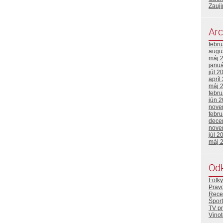
Zauji
Arc
febr
augu
máj 
janu
júl 2
apríl
máj 
febr
jún 
nove
febr
dece
nove
júl 2
máj 
Od
Fotky
Prav
Rece
Šport
TV p
Vino