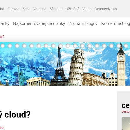
tail
Zdravie
Žena
Varecha
Záhrada
Užitočná
Video
DefenceNews
lánky
Najkomentovanejšie články
Zoznam blogov
Komerčné blog
ud?
ce
ý cloud?
cesto
tel