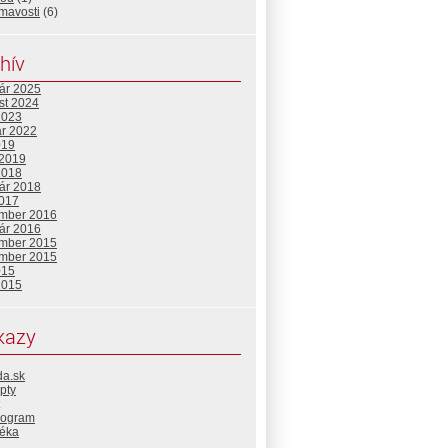
mavosti
(6)
hív
uár 2025
st 2024
2023
ár 2022
019
 2019
2018
uár 2018
2017
mber 2016
uár 2016
mber 2015
mber 2015
015
2015
kazy
da.sk
pty
rogram
téka