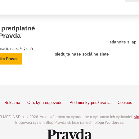
 predplatné
Pravda
stiahnite si ap
ormácie na každý deň
sledujte naše sociálne siete
íka Pravda
Reklama
Otázky a odpovede
Podmienky používania
Cookies
 MEDIA SR a. s. 2026. Autorské práva sú vyhradené a vykonáva ich vydavateľ,
via
Blogovací systém Blog.Pravda.sk beží na technológií Wordpress.