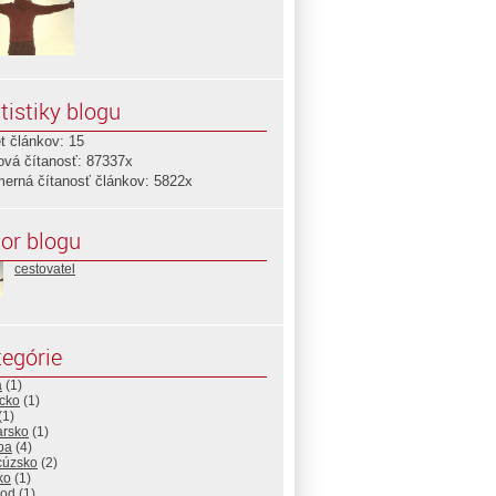
tistiky blogu
t článkov: 15
ová čítanosť: 87337x
merná čítanosť článkov: 5822x
or blogu
cestovatel
egórie
a
(1)
icko
(1)
(1)
arsko
(1)
pa
(4)
cúzsko
(2)
ko
(1)
od
(1)