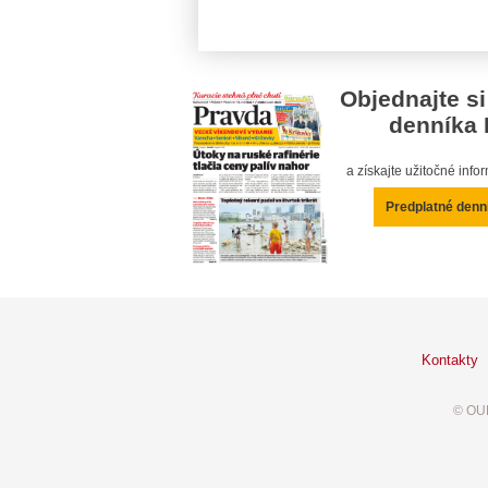
Objednajte si
denníka 
a získajte užitočné inf
Predplatné denn
Kontakty
© OUR