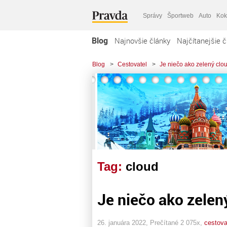
Správy
Športweb
Auto
Kok
Blog
Najnovšie články
Najčítanejšie č
Blog
>
Cestovatel
>
Je niečo ako zelený clo
Tag:
cloud
Je niečo ako zelen
26. januára 2022, Prečítané 2 075x,
cestova