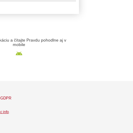
likáciu a čítajte Pravdu pohodlne aj v
mobile
GDPR
c info
.