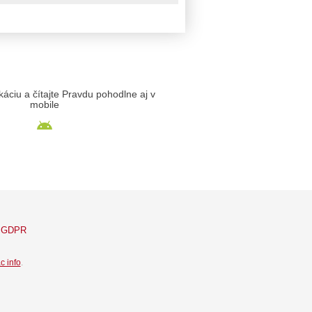
likáciu a čítajte Pravdu pohodlne aj v
mobile
GDPR
c info
.