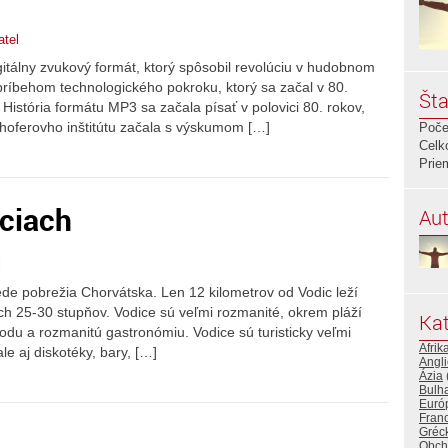
atel
itálny zvukový formát, ktorý spôsobil revolúciu v hudobnom
 príbehom technologického pokroku, ktorý sa začal v 80.
Šta
História formátu MP3 sa začala písať v polovici 80. rokov,
oferovho inštitútu začala s výskumom […]
Poče
Celk
Prie
iciach
Aut
l
de pobrežia Chorvátska. Len 12 kilometrov od Vodic leží
ých 25-30 stupňov. Vodice sú veľmi rozmanité, okrem pláží
Kat
rodu a rozmanitú gastronómiu. Vodice sú turisticky veľmi
Afrik
ale aj diskotéky, bary, […]
Angl
Ázia
Bulh
Euró
Fran
Gréc
Obch