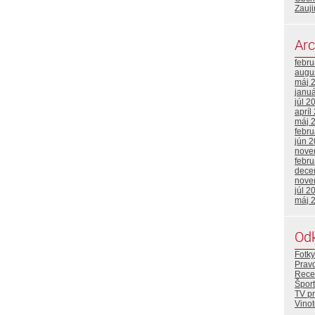
Zauji
Arc
febr
augu
máj 
janu
júl 2
apríl
máj 
febr
jún 
nove
febr
dece
nove
júl 2
máj 
Od
Fotky
Prav
Rece
Šport
TV p
Vino