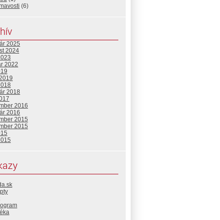
mavosti
(6)
hív
uár 2025
st 2024
2023
ár 2022
019
 2019
2018
uár 2018
2017
mber 2016
uár 2016
mber 2015
mber 2015
015
2015
kazy
da.sk
pty
rogram
téka