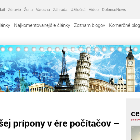
tail
Zdravie
Žena
Varecha
Záhrada
Užitočná
Video
DefenceNews
lánky
Najkomentovanejšie články
Zoznam blogov
Komerčné blog
ce
šej prípony v ére počítačov –
cesto