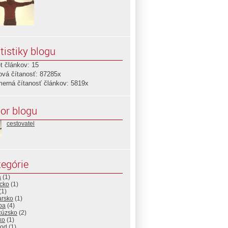
tistiky blogu
t článkov: 15
ová čítanosť: 87285x
merná čítanosť článkov: 5819x
or blogu
cestovatel
egórie
a
(1)
icko
(1)
(1)
arsko
(1)
pa
(4)
cúzsko
(2)
ko
(1)
od
(1)