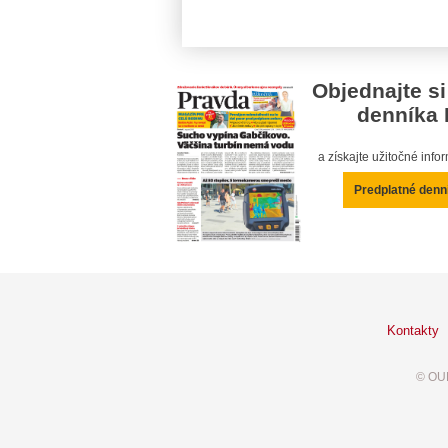
Objednajte si
denníka 
a získajte užitočné inf
Predplatné denn
Kontakty
© OUR