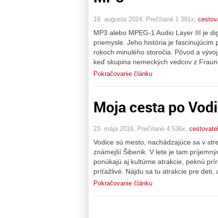
19. augusta 2024, Prečítané 1 391x,
cestov
MP3 alebo MPEG-1 Audio Layer III je dig
priemysle. Jeho história je fascinujúcim
rokoch minulého storočia. Pôvod a vývoj 
keď skupina nemeckých vedcov z Fraunh
Pokračovanie článku
Moja cesta po Vod
23. mája 2018, Prečítané 4 536x,
cestovate
Vodice sú mesto, nachádzajúce sa v stre
známejší Šibenik. V lete je tam príjemn
ponúkajú aj kultúrne atrakcie, peknú prí
príťažlivé. Nájdu sa tu atrakcie pre deti, 
Pokračovanie článku