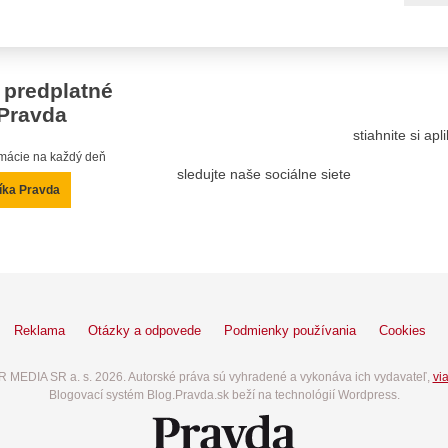
 predplatné
Pravda
stiahnite si ap
ormácie na každý deň
sledujte naše sociálne siete
íka Pravda
Reklama
Otázky a odpovede
Podmienky používania
Cookies
 MEDIA SR a. s. 2026. Autorské práva sú vyhradené a vykonáva ich vydavateľ,
via
Blogovací systém Blog.Pravda.sk beží na technológií Wordpress.